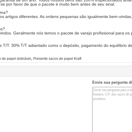
 garantia de um ano. Todos nossos bens são 100% inspecionados ante
-se por favor de que o pacote é muito bem antes de seu sinal.
ima?
artigos diferentes. As ordens pequenas são igualmente bem-vindas, m
os?
indos. Geralmente nós temos o pacote de varejo profissional para os 
 T/T. 30% T/T adiantado como o depósito, pagamento do equilíbrio d
,
o de papel dobrável
Presente sacos de papel Kraft
Envie sua pergunta d