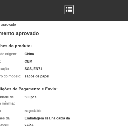
o aprovado
amento aprovado
lhes do produto:
 de origem:
China
:
OEM
icação:
SGS, EN71
o do modelo:
sacos de papel
ições de Pagamento e Envio:
idade de
500pcs
 mínima:
:
negotiable
hes da
Embalagem lisa na caixa da
lagem:
caixa