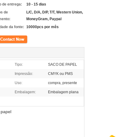
 de entrega:
10 - 15 dias
s de
L/C, D/A, D/P, T/T, Western Union,
ento:
MoneyGram, Paypal
dade da fonte:
10000pcs por mês
to
Tipo:
SACO DE PAPEL
Impressão:
CMYK ou PMS
Uso:
compra, presente
Embalagem:
Embalagem plana
 papel