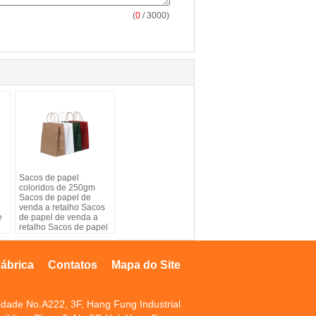
(
0
/ 3000)
Sacos de papel
coloridos de 250gm
Sacos de papel de
venda a retalho Sacos
e
de papel de venda a
e
retalho Sacos de papel
as
de venda a retalho Kraft
Brown Sacos de papel
de compra com alças
ábrica
Contatos
Mapa do Site
idade No.A222, 3F, Hang Fung Industrial