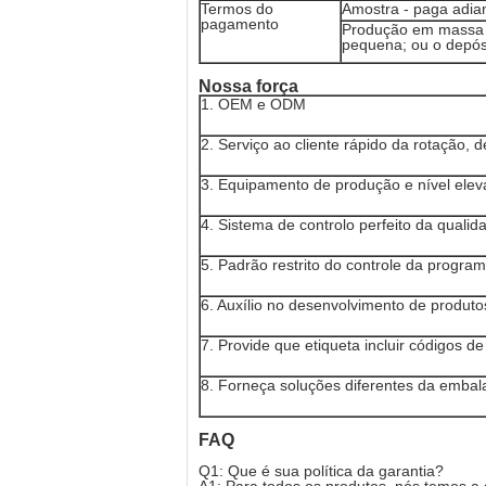
Termos do
Amostra - paga adia
pagamento
Produção em massa 
pequena; ou o depós
Nossa força
1. OEM e ODM
2. Serviço ao cliente rápido da rotação, 
3. Equipamento de produção e nível ele
4. Sistema de controlo perfeito da qualid
5. Padrão restrito do controle da progra
6. Auxílio no desenvolvimento de produt
7. Provide que etiqueta incluir códigos de
8. Forneça soluções diferentes da emba
FAQ
Q1: Que é sua política da garantia?