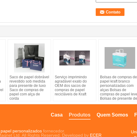
Saco de papel dobrável
Serviço imprimindo
Bolsas de compras de
a
revestido sob medida
agradável exato do
papel kraft branco
para presente de luxo
OEM dos sacos de
personalizadas com
el
Saco de compras de
compras de papel
alças Bolsas de
papel com alça de
recicláveis de Kraft
compras de papel lev
corda
Bolsas de presente d
papel ecológico Bols
de presente de papel
com revestimento UV
Casa
Produtos
Quem Somos
F
 papel personalizados
fornecedor.
Un
Magnet Ltd. All Rights Reserved. Developed by
ECER