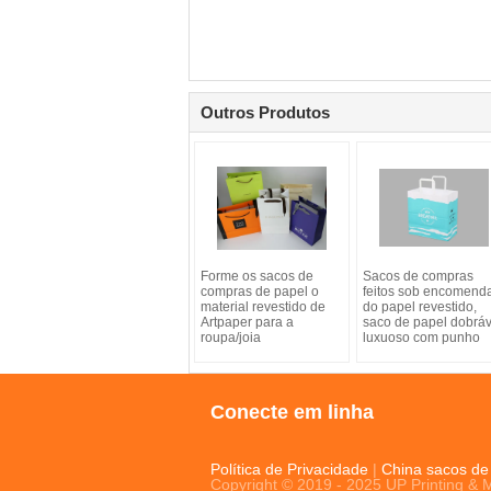
Outros Produtos
Forme os sacos de
Sacos de compras
compras de papel o
feitos sob encomend
material revestido de
do papel revestido,
Artpaper para a
saco de papel dobráv
roupa/joia
luxuoso com punho
Conecte em linha
Política de Privacidade
|
China sacos de
Copyright © 2019 - 2025 UP Printing & 