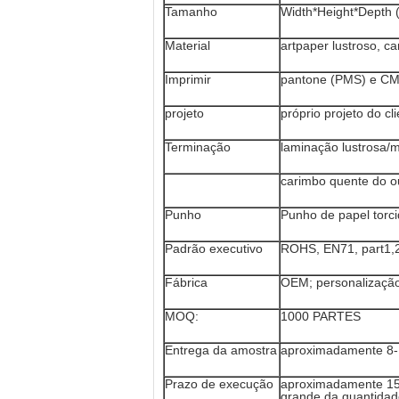
Tamanho
Width*Height*Depth 
Material
artpaper lustroso, 
Imprimir
pantone (PMS) e C
projeto
próprio projeto do c
Terminação
laminação lustrosa/m
carimbo quente do o
Punho
Punho de papel torci
Padrão executivo
ROHS, EN71, part1,2
Fábrica
OEM; personalizaçã
MOQ:
1000 PARTES
Entrega da amostra
aproximadamente 8-
Prazo de execução
aproximadamente 15 
grande da quantidad